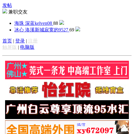
发帖
兼职交友
海珠 深蓝
kelven08
88
冰心 洛溪新城
寂寞的9527
69
首页
|
登录
|
注册
触屏版
|
电脑版