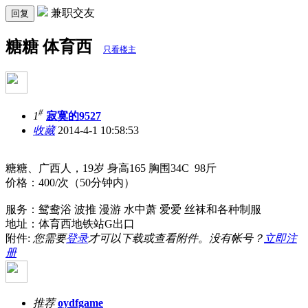
兼职交友
回复
糖糖 体育西
只看楼主
#
1
寂寞的9527
收藏
2014-4-1 10:58:53
糖糖、广西人，19岁 身高165 胸围34C 98斤
价格：400/次（50分钟内）
服务：鸳鸯浴 波推 漫游 水中萧 爱爱 丝袜和各种制服
地址：体育西地铁站G出口
附件:
您需要
登录
才可以下载或查看附件。没有帐号？
立即注
册
推荐
oydfgame