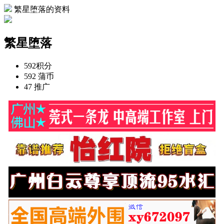
繁星堕落的资料
繁星堕落
592
积分
592
蒲币
47
推广