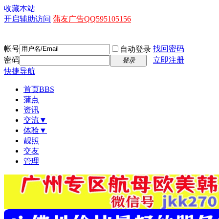
收藏本站
开启辅助访问
蒲友广告QQ595105156
帐号
找回密码
自动登录
密码
立即注册
登录
快捷导航
首页
BBS
蒲点
资讯
交流▼
体验▼
靓照
交友
管理