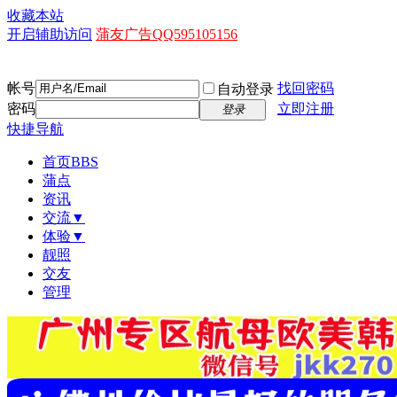
收藏本站
开启辅助访问
蒲友广告QQ595105156
帐号
找回密码
自动登录
密码
立即注册
登录
快捷导航
首页
BBS
蒲点
资讯
交流▼
体验▼
靓照
交友
管理